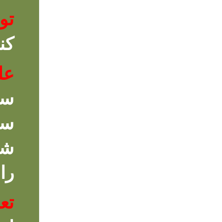
تو
کن
عل
سو
را 
تع