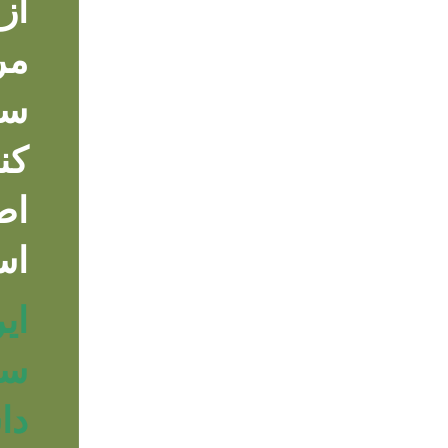
از
مر
سو
اس
ای
سل
دا