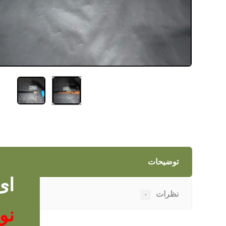
توضیحات
ای
نظرات
۰
نو