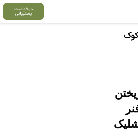
درخواست
پشتیبانی
کوک
ریختن
نر
شلیک