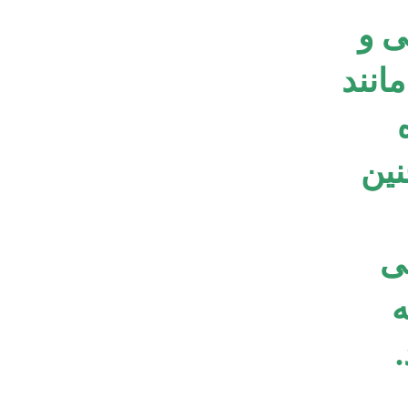
ی و
مانند
نین
ی
ه