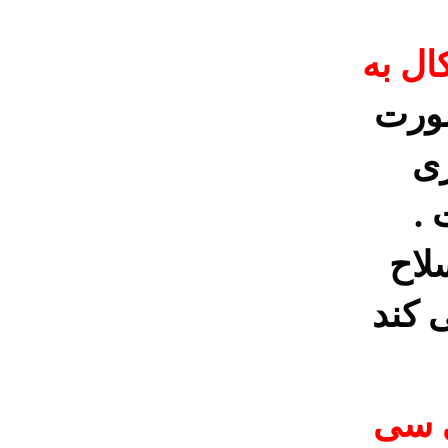
ال به
صورت
ی
.
لاح
 کند
 سی