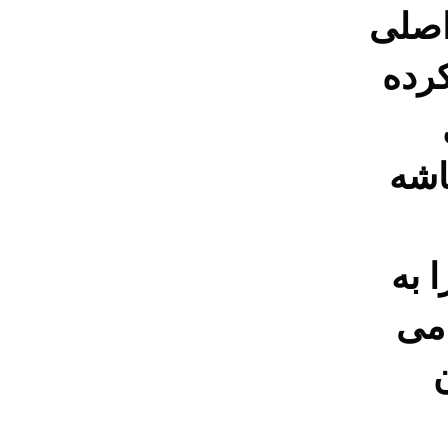
 اصلی
کرده
اشه
 به
 می